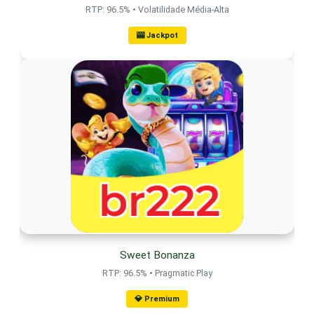
RTP: 96.5% • Volatilidade Média-Alta
🎰 Jackpot
Sweet Bonanza
RTP: 96.5% • Pragmatic Play
💎 Premium