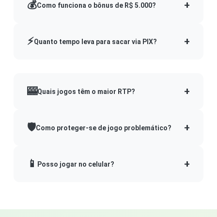
💰
+
Como funciona o bônus de R$ 5.000?
⚡
+
Quanto tempo leva para sacar via PIX?
🎰
+
Quais jogos têm o maior RTP?
🛡️
+
Como proteger-se de jogo problemático?
📱
+
Posso jogar no celular?