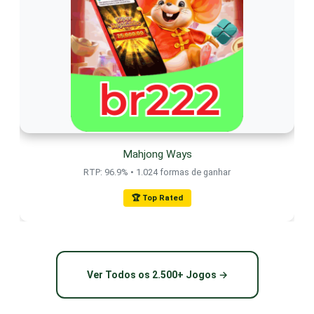
Mahjong Ways
RTP: 96.9% • 1.024 formas de ganhar
🏆 Top Rated
Ver Todos os 2.500+ Jogos →