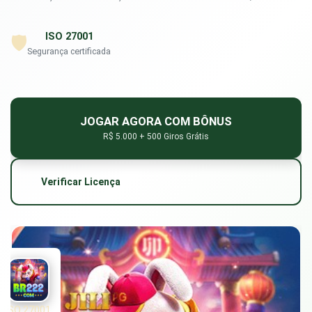
ISO 27001
🛡️
Segurança certificada
JOGAR AGORA COM BÔNUS
R$ 5.000 + 500 Giros Grátis
Verificar Licença