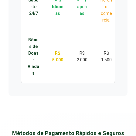
Supo
✓ 5
✓ PT
Horári
rte
Idiom
apen
o
24/7
as
as
come
rcial
Bônu
s de
Boas
R$
R$
R$
-
5.000
2.000
1.500
Vinda
s
Métodos de Pagamento Rápidos e Seguros