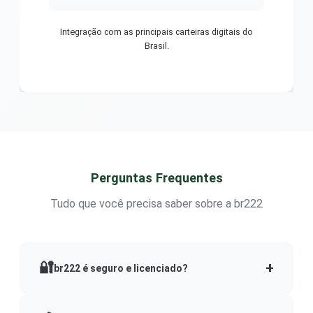
Integração com as principais carteiras digitais do
Brasil.
Perguntas Frequentes
Tudo que você precisa saber sobre a br222
🔐
+
br222 é seguro e licenciado?