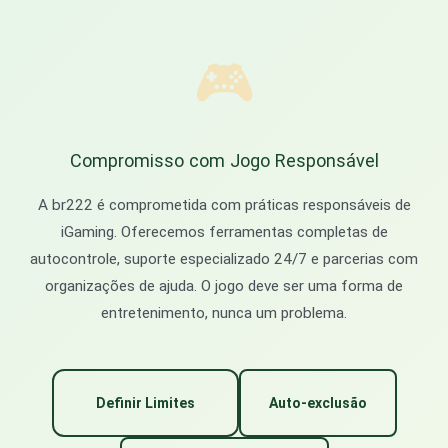
🎮
Compromisso com Jogo Responsável
A br222 é comprometida com práticas responsáveis de
iGaming. Oferecemos ferramentas completas de
autocontrole, suporte especializado 24/7 e parcerias com
organizações de ajuda. O jogo deve ser uma forma de
entretenimento, nunca um problema.
Definir Limites
Auto-exclusão