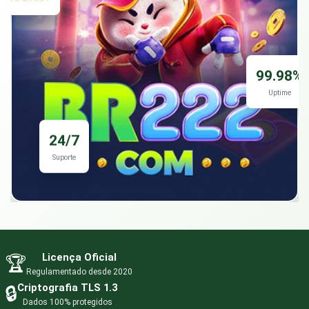
ISO 27001
99.98%
Uptime
24/7
Suporte
Licença Oficial
🏆
Regulamentado desde 2020
Criptografia TLS 1.3
🔒
Dados 100% protegidos