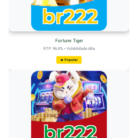
Fortune Tiger
RTP: 96.8% • Volatilidade Alta
🔥 Popular