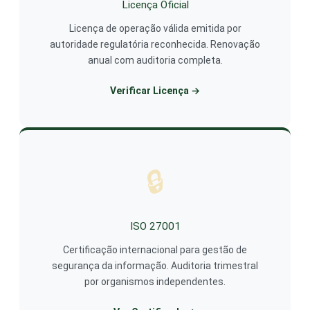
Licença Oficial
Licença de operação válida emitida por
autoridade regulatória reconhecida. Renovação
anual com auditoria completa.
Verificar Licença →
🔒
ISO 27001
Certificação internacional para gestão de
segurança da informação. Auditoria trimestral
por organismos independentes.