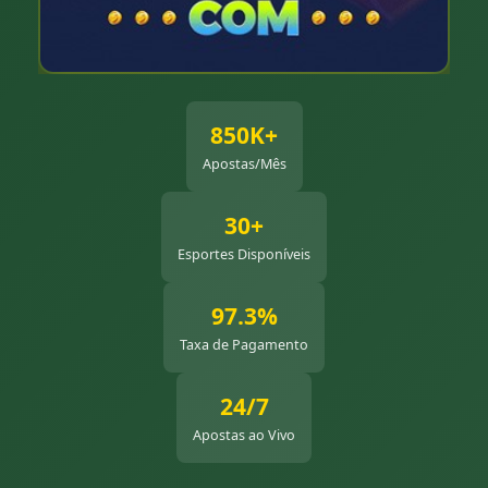
850K+
Apostas/Mês
30+
Esportes Disponíveis
97.3%
Taxa de Pagamento
24/7
Apostas ao Vivo