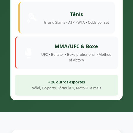
🎾
Tênis
Grand Slams • ATP • WTA • Odds por set
MMA/UFC & Boxe
🥊
UFC • Bellator • Boxe profissional • Method
of victory
+ 26 outros esportes
Vôlei, E-Sports, Fórmula 1, MotoGP e mais