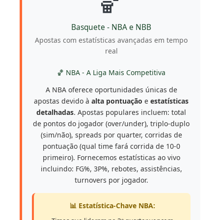
🏀
Basquete - NBA e NBB
Apostas com estatísticas avançadas em tempo
real
🏀 NBA - A Liga Mais Competitiva
A NBA oferece oportunidades únicas de
apostas devido à
alta pontuação
e
estatísticas
detalhadas
. Apostas populares incluem: total
de pontos do jogador (over/under), triplo-duplo
(sim/não), spreads por quarter, corridas de
pontuação (qual time fará corrida de 10-0
primeiro). Fornecemos estatísticas ao vivo
incluindo: FG%, 3P%, rebotes, assistências,
turnovers por jogador.
📊 Estatística-Chave NBA: