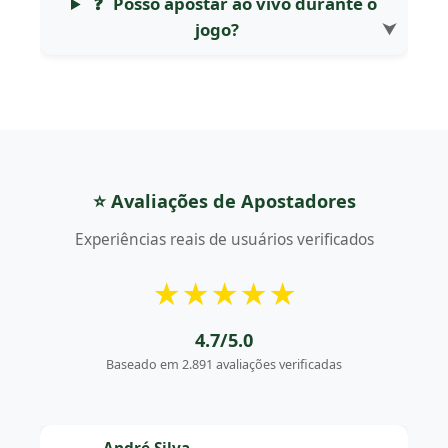
❓
Posso apostar ao vivo durante o
jogo?
⮟
⭐ Avaliações de Apostadores
Experiências reais de usuários verificados
★★★★★
4.7/5.0
Baseado em 2.891 avaliações verificadas