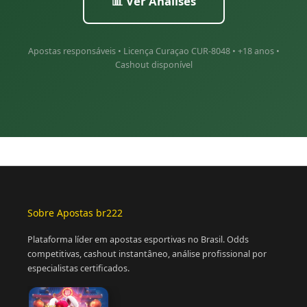
📊 Ver Análises
Apostas responsáveis • Licença Curaçao CUR-8048 • +18 anos •
Cashout disponível
Sobre Apostas br222
Plataforma líder em apostas esportivas no Brasil. Odds
competitivas, cashout instantâneo, análise profissional por
especialistas certificados.