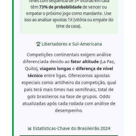
Times com sequência de 3+ vitórias em casa
têm
73% de probabilidade
de vencer ou
empatar o próximo jogo como mandante. Use
isso ao analisar apostas 1X (vitória ou empate do
time da casa).
🏆 Libertadores e Sul-Americana
Competições continentais exigem análise
diferenciada devido ao
fator altitude
(La Paz,
Quito),
viagens longas
e
diferença de nível
técnico
entre ligas. Oferecemos apostas
especiais como: artilheiro da competição, qual
país terá mais times nas semifinais, total de
gols brasileiros na fase de grupos. Odds
atualizadas após cada rodada com análise de
desempenho.
📊 Estatísticas-Chave do Brasileirão 2024