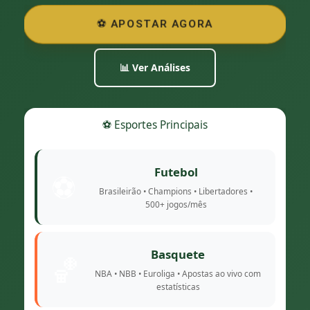
⚽ APOSTAR AGORA
📊 Ver Análises
⚽ Esportes Principais
Futebol
⚽
Brasileirão • Champions • Libertadores •
500+ jogos/mês
Basquete
🏀
NBA • NBB • Euroliga • Apostas ao vivo com
estatísticas