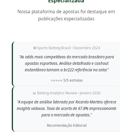
Especializada
Nossa plataforma de apostas foi destaque em
publicações especializadas
⚽ Sports Betting Brasil • Dezembro 2024
"As odds mais competitivas do mercado brasileiro para
apostas esportivas. Análise detalhada e cashout
instantâneo tornam a br222 referência no setor."
⭐⭐⭐⭐⭐ 5/5 estrelas
📊 Betting Analytics Review • Janeiro 2026
"A equipe de análise liderada por Ricardo Martins oferece
insights valiosos. Taxa de acerto de 67.8% impressionante
para o mercado de apostas."
Recomendação Editorial