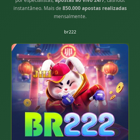
por especialistas,
apostas ao vivo 24/7
, cashout
instantâneo. Mais de
850.000 apostas realizadas
mensalmente.
br222