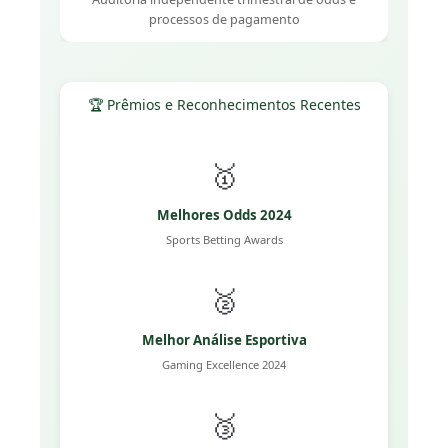
processos de pagamento
🏆 Prêmios e Reconhecimentos Recentes
🥇
Melhores Odds 2024
Sports Betting Awards
🥈
Melhor Análise Esportiva
Gaming Excellence 2024
🥉