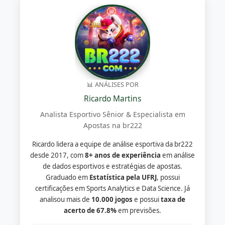
📊 ANÁLISES POR
Ricardo Martins
Analista Esportivo Sênior & Especialista em
Apostas na br222
Ricardo lidera a equipe de análise esportiva da br222
desde 2017, com
8+ anos de experiência
em análise
de dados esportivos e estratégias de apostas.
Graduado em
Estatística pela UFRJ
, possui
certificações em Sports Analytics e Data Science. Já
analisou mais de
10.000 jogos
e possui
taxa de
acerto de 67.8%
em previsões.