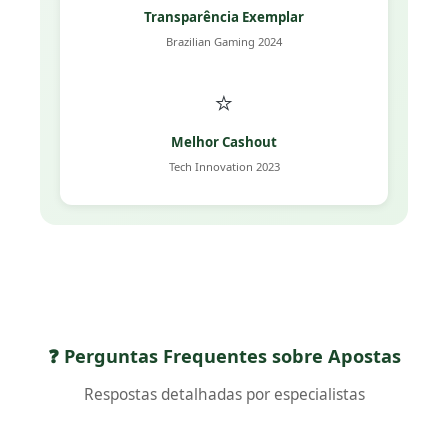
Transparência Exemplar
Brazilian Gaming 2024
⭐
Melhor Cashout
Tech Innovation 2023
❓ Perguntas Frequentes sobre Apostas
Respostas detalhadas por especialistas