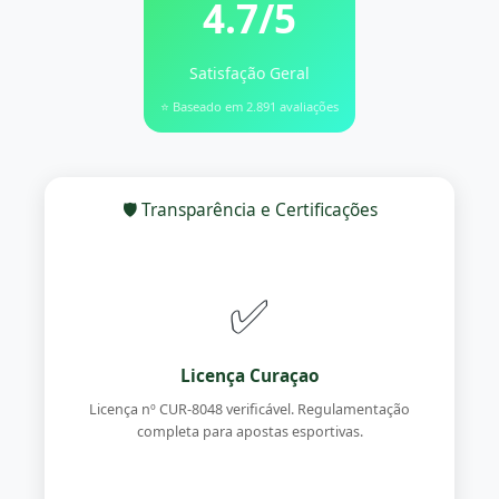
4.7/5
Satisfação Geral
⭐ Baseado em 2.891 avaliações
🛡️ Transparência e Certificações
✅
Licença Curaçao
Licença nº CUR-8048 verificável. Regulamentação
completa para apostas esportivas.