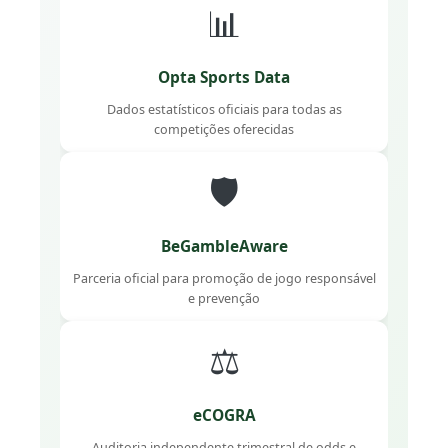
📊
Opta Sports Data
Dados estatísticos oficiais para todas as
competições oferecidas
🛡️
BeGambleAware
Parceria oficial para promoção de jogo responsável
e prevenção
⚖️
eCOGRA
Auditoria independente trimestral de odds e